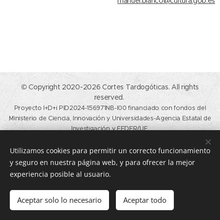
manuel.blanco@cultura.gob.es
© Copyright 2020-2026 Cortes Tardogóticas. All rights
reserved.
Proyecto I+D+i PID2024-156971NB-I00 financiado con fondos del
Ministerio de Ciencia, Innovación y Universidades-Agencia Estatal de
Investigación y FEDER/UE.
Calle del Profesor Aranguren, s/n, Madrid, 28040. (+34) 91 394 57
Utilizamos cookies para permitir un correcto funcionamiento
21 /
historiadelarte@ucm.es
y seguro en nuestra página web, y para ofrecer la mejor
Cookies
experiencia posible al usuario.
Idiomas
Aceptar solo lo necesario
Aceptar todo
Español
English