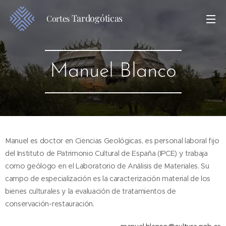
Tardogóticas
Cortes
Manuel Blanco
Manuel es doctor en Ciencias Geológicas, es personal laboral fijo
del Instituto de Patrimonio Cultural de España (IPCE) y trabaja
como geólogo en el Laboratorio de Análisis de Materiales. Su
campo de especialización es la caracterización material de los
bienes culturales y la evaluación de tratamientos de
.
conservación-restauración