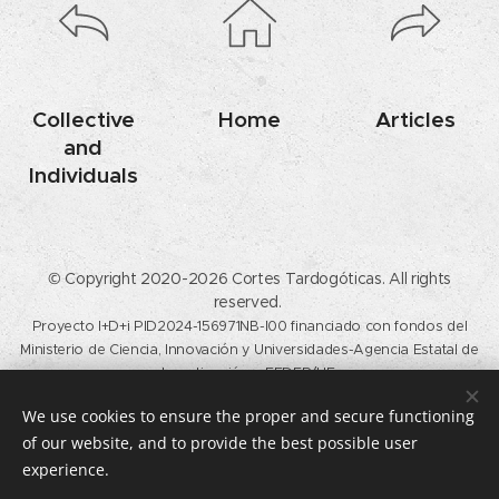
Collective
Home
Articles
and
Individuals
© Copyright 2020-2026 Cortes Tardogóticas. All rights
reserved.
Proyecto I+D+i PID2024-156971NB-I00 financiado con fondos del
Ministerio de Ciencia, Innovación y Universidades-Agencia Estatal de
Investigación y FEDER/UE.
Calle del Profesor Aranguren, s/n, Madrid, 28040. (+34) 91 394 57
We use cookies to ensure the proper and secure functioning
21 /
historiadelarte@ucm.es
of our website, and to provide the best possible user
Cookies
experience.