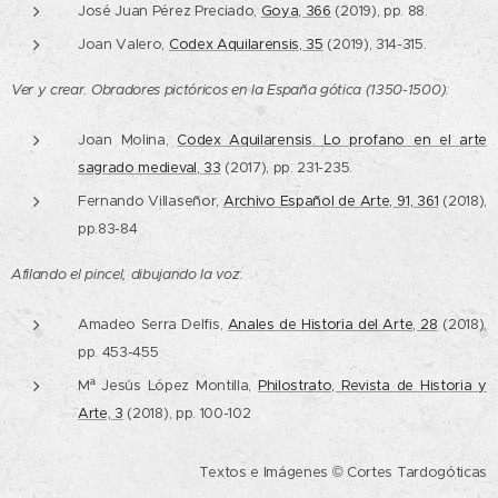
José Juan Pérez Preciado,
Goya, 366
(2019), pp. 88.
Joan Valero,
Codex Aquilarensis, 35
(2019), 314-315.
Ver y crear. Obradores pictóricos en la España gótica (1350-1500):
Joan Molina,
Codex Aquilarensis. Lo profano en el arte
sagrado medieval, 33
(2017), pp. 231-235.
Fernando Villaseñor,
Archivo Español de Arte, 91, 361
(2018),
pp.83-84
Afilando el pincel, dibujando la voz
:
Amadeo Serra Delfis,
Anales de Historia del Arte, 28
(2018),
pp. 453-455
Mª Jesús López Montilla,
Philostrato, Revista de Historia y
Arte, 3
(2018), pp. 100-102
Textos e Imágenes © Cortes Tardogóticas